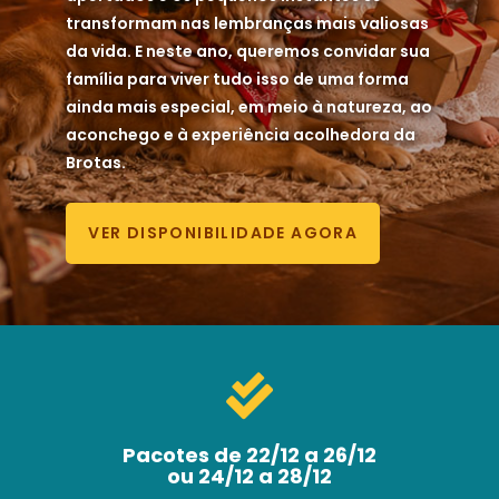
transformam nas lembranças mais valiosas
da vida. E neste ano, queremos convidar sua
família para viver tudo isso de uma forma
ainda mais especial, em meio à natureza, ao
aconchego e à experiência acolhedora da
Brotas.
VER DISPONIBILIDADE AGORA

Pacotes de
22/12 a 26/12
ou 24/12 a 28/12